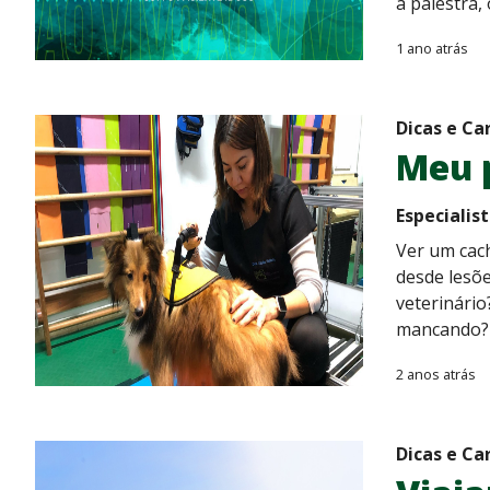
a palestra,
1 ano atrás
Dicas e Ca
Meu 
Especialis
Ver um cach
desde lesõ
veterinário
mancando? 
2 anos atrás
Dicas e Ca