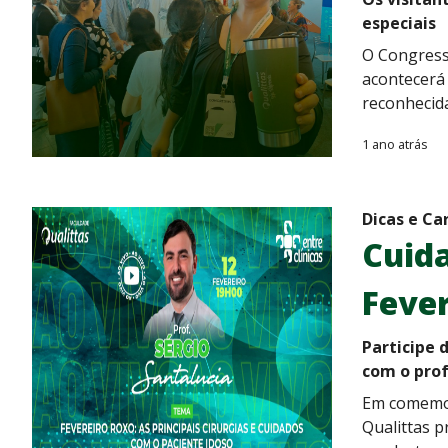
especiais
O Congress
acontecerá 
reconhecida
1 ano atrás
Dicas e Ca
Cuida
Feve
Participe 
com o prof
Em comemor
Qualittas p