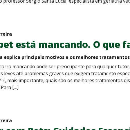
 o professor Sérgio Santa Lúcia, especialista em geriatria v
rreira
pet está mancando. O que f
ta explica principais motivos e os melhores tratamentos
orro mancando pode ser preocupante para qualquer tutor. A
es leves até problemas graves que exigem tratamento espec
? E, mais importante, quais são os melhores tratamentos di
Para […]
rreira