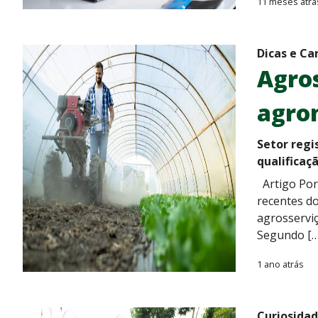
11 meses atrá
Dicas e Ca
Agro
agron
Setor regi
qualificaç
Artigo Por 
recentes do
agrosservi
Segundo […
1 ano atrás
Curiosida