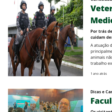
Veter
Medic
Por trás d
cuidam des
A atuação d
principalm
animais não
trabalho ex
1 ano atrás
Dicas e Ca
Facul
Os visitan