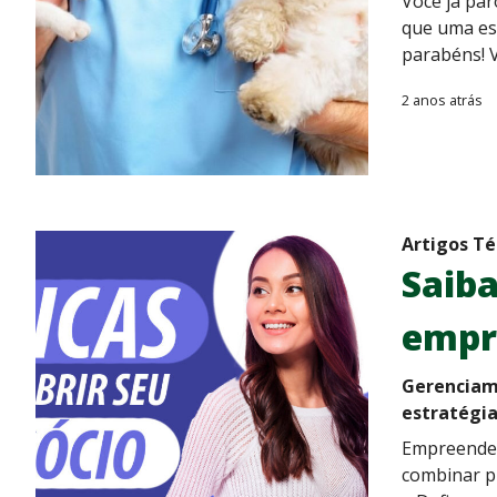
Você já par
que uma esp
parabéns! V
2 anos atrás
Artigos Té
Saib
empr
Gerenciam
estratégi
Empreender 
combinar pl