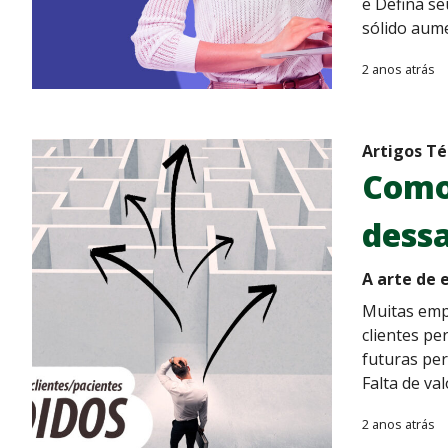
e Defina se
sólido aum
2 anos atrás
Artigos Té
Como 
dessa
A arte de 
Muitas emp
clientes pe
futuras per
Falta de va
2 anos atrás