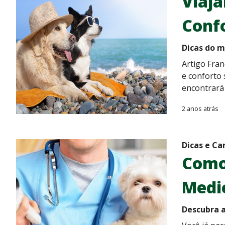
Viaja
Conf
Dicas do m
Artigo Fran
e conforto 
encontrará 
2 anos atrás
Dicas e Ca
Como 
Medic
Descubra a