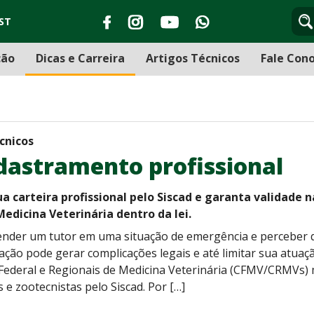
ST
ção
Dicas e Carreira
Artigos Técnicos
Fale Con
cnicos
dastramento profissional
ua carteira profissional pelo Siscad e garanta validade 
Medicina Veterinária dentro da lei.
nder um tutor em uma situação de emergência e perceber que
uação pode gerar complicações legais e até limitar sua atuaç
Federal e Regionais de Medicina Veterinária (CFMV/CRMVs)
s e zootecnistas pelo Siscad. Por […]