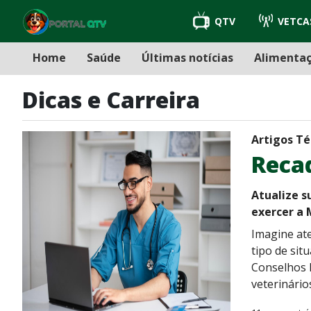
QTV
VETCA
Home
Saúde
Últimas notícias
Alimenta
Dicas e Carreira
Artigos Té
Reca
Atualize s
exercer a 
Imagine ate
tipo de sit
Conselhos 
veterinário