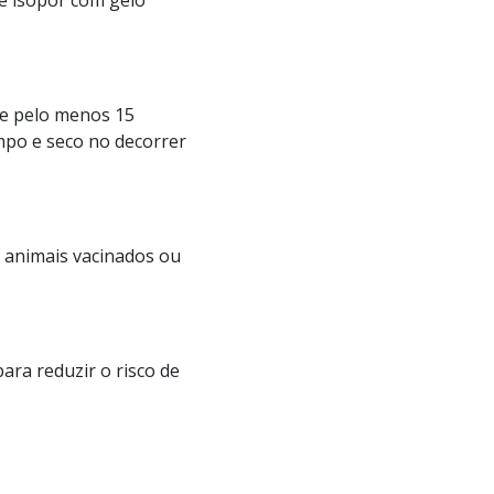
de isopor com gelo
te pelo menos 15
impo e seco no decorrer
0 animais vacinados ou
ara reduzir o risco de