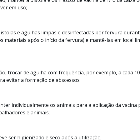
o, manter a pistola e os frascos de vacina dentro da caixa 
ver em uso;
pistolas e agulhas limpas e desinfectadas por fervura duran
s materiais após o início da fervura) e mantê-las em local l
ão, trocar de agulha com frequência, por exemplo, a cada 1
ara evitar a formação de abscessos;
ter individualmente os animais para a aplicação da vacina p
balhadores e animais;
ve ser higienizado e seco após a utilização;