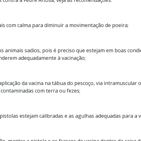
 contra a Febre Aftosa, veja as recomendações:
is com calma para diminuir a movimentação de poeira;
s animais sadios, pois é preciso que estejam em boas condiç
nderem adequadamente à vacinação;
plicação da vacina na tábua do pescoço, via intramuscular 
 contaminadas com terra ou fezes;
istolas estejam calibradas e as agulhas adequadas para a vi