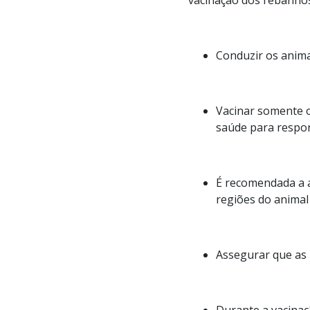
vacinação dos rebanhos
Conduzir os anima
Vacinar somente o
saúde para respo
É recomendada a a
regiões do animal
Assegurar que as p