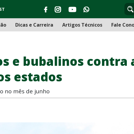
ST
ção
Dicas e Carreira
Artigos Técnicos
Fale Con
s e bubalinos contra 
os estados
ão no mês de junho