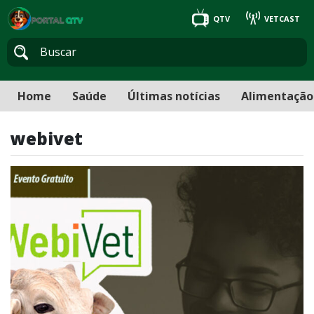
QTV
VETCAST
Home
Saúde
Últimas notícias
Alimentação
webivet