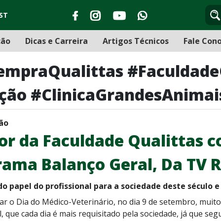
ST
ção
Dicas e Carreira
Artigos Técnicos
Fale Con
VempraQualittas #Faculdad
ção #ClinicaGrandesAnima
ão
or da Faculdade Qualittas c
rama Balanço Geral, Da TV 
o papel do profissional para a sociedade deste século 
ar o Dia do Médico-Veterinário, no dia 9 de setembro, muit
l, que cada dia é mais requisitado pela sociedade, já que seg