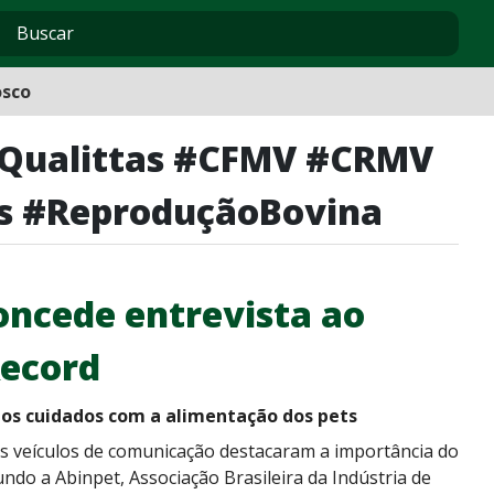
osco
eQualittas #CFMV #CRMV
is #ReproduçãoBovina
oncede entrevista ao
Record
e os cuidados com a alimentação dos pets
os veículos de comunicação destacaram a importância do
undo a Abinpet, Associação Brasileira da Indústria de