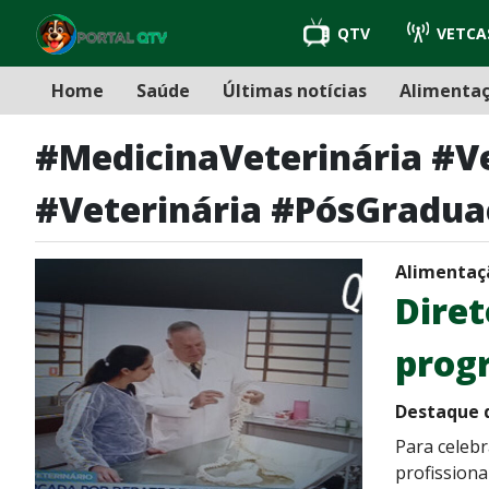
QTV
VETCA
Home
Saúde
Últimas notícias
Alimenta
#MedicinaVeterinária #
#Veterinária #PósGradua
Alimentaç
Diret
prog
Destaque d
Para celebr
profissiona