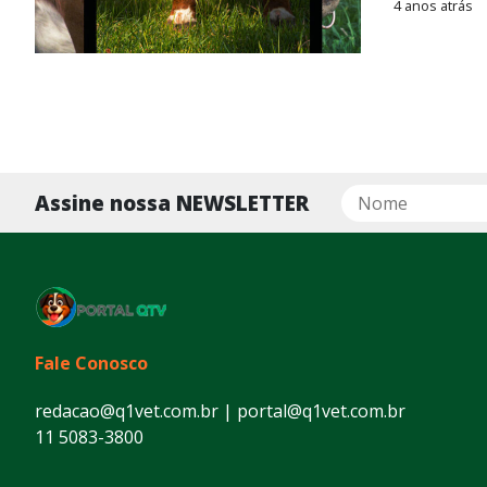
4 anos atrás
Assine nossa NEWSLETTER
Fale Conosco
redacao@q1vet.com.br | portal@q1vet.com.br
11 5083-3800