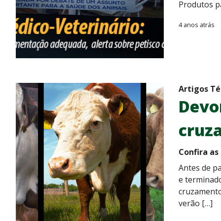
Produtos pa
4 anos atrás
Artigos Té
Devon
cruz
Confira as
Antes de pa
e terminado
cruzamento 
verão […]