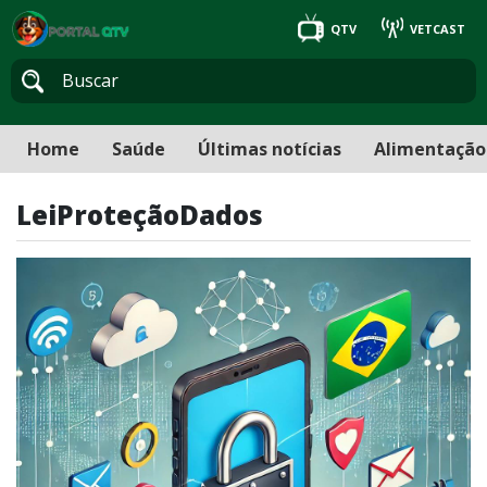
QTV
VETCAST
Home
Saúde
Últimas notícias
Alimentação
LeiProteçãoDados