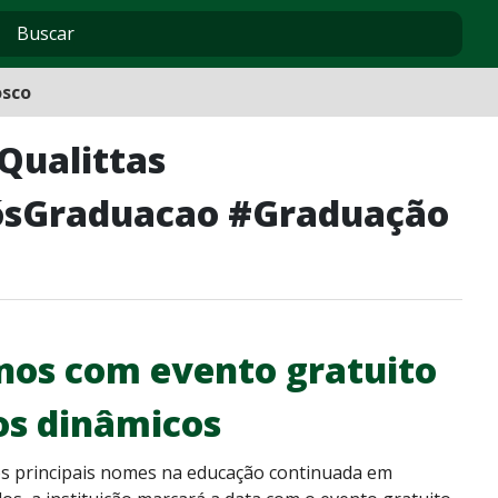
osco
Qualittas
ósGraduacao #Graduação
anos com evento gratuito
tos dinâmicos
os principais nomes na educação continuada em