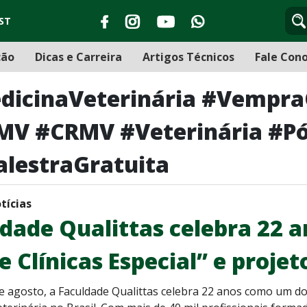
ST
ção
Dicas e Carreira
Artigos Técnicos
Fale Con
dicinaVeterinária #Vempra
FMV #CRMV #Veterinária #P
alestraGratuita
tícias
dade Qualittas celebra 22 
e Clínicas Especial” e proje
de agosto, a Faculdade Qualittas celebra 22 anos como um d