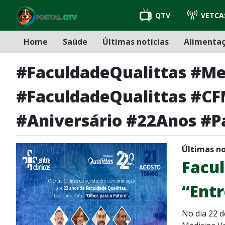
QTV
VETCA
Home
Saúde
Últimas notícias
Alimenta
#FaculdadeQualittas #Me
#FaculdadeQualittas #C
#Aniversário #22Anos #P
Últimas no
Facul
“Entr
No dia 22 