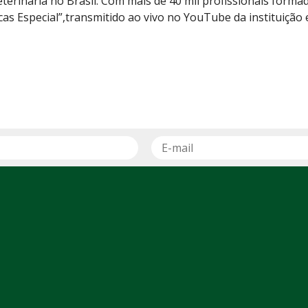
terinária no Brasil. Com mais de 40 mil profissionais formad
icas Especial”,transmitido ao vivo no YouTube da instituição 