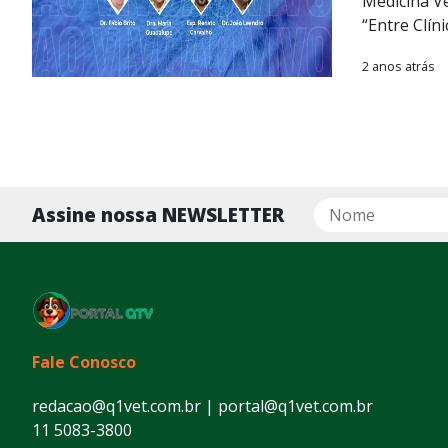
Medicina Ve
“Entre Clín
2 anos atrás
Assine nossa NEWSLETTER
Fale Conosco
redacao@q1vet.com.br | portal@q1vet.com.br
11 5083-3800