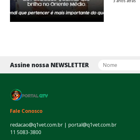
3 anos atrás
Assine nossa NEWSLETTER
Fale Conosco
redacao@q1vet.com.br | portal@q1vet.com.br
11 5083-3800