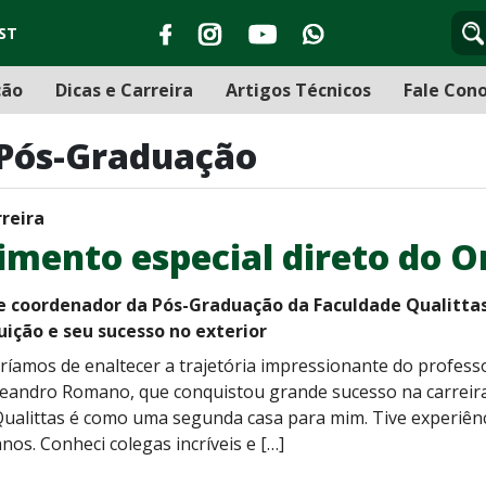
ST
ção
Dicas e Carreira
Artigos Técnicos
Fale Con
 Pós-Graduação
rreira
mento especial direto do O
 e coordenador da Pós-Graduação da Faculdade Qualitt
tuição e seu sucesso no exterior
aríamos de enaltecer a trajetória impressionante do profes
Leandro Romano, que conquistou grande sucesso na carreira 
ualittas é como uma segunda casa para mim. Tive experiênci
nos. Conheci colegas incríveis e […]