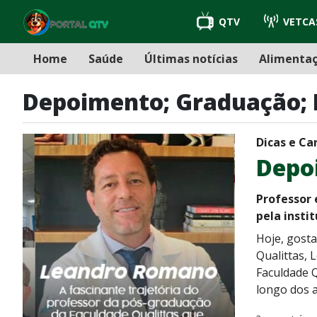
QTV
VETCA
Home
Saúde
Últimas notícias
Alimenta
Depoimento; Graduação;
Dicas e Ca
Depoi
Professor
pela insti
Hoje, gost
Qualittas, 
Faculdade Q
longo dos a