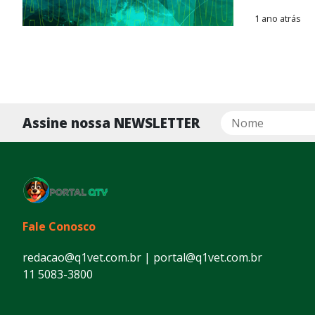
1 ano atrás
Assine nossa NEWSLETTER
Fale Conosco
redacao@q1vet.com.br | portal@q1vet.com.br
11 5083-3800