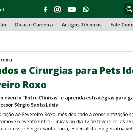
ST
ção
Dicas e Carreira
Artigos Técnicos
Fale Con
rreira
dos e Cirurgias para Pets Id
reiro Roxo
do evento "Entre Clínicas" e aprenda estratégias para ga
essor Sérgio Santa Lúcia
ação ao Fevereiro Roxo, mês dedicado à conscientização so
romove o evento Entre Clínicas no dia 12 de fevereiro, às 19
 o professor Sérgio Santa Lúcia, especialista em geriatria v