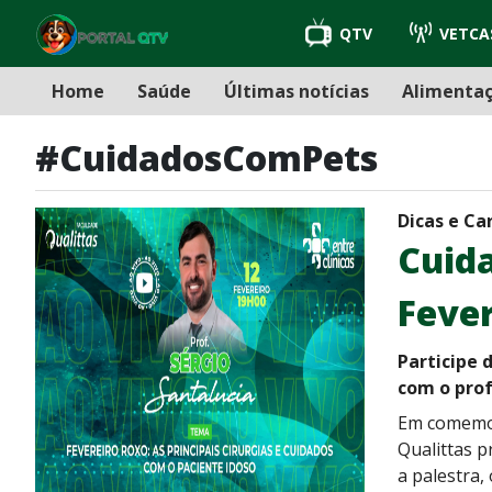
QTV
VETCA
Home
Saúde
Últimas notícias
Alimenta
#CuidadosComPets
Dicas e Ca
Cuida
Feve
Participe 
com o prof
Em comemor
Qualittas p
a palestra,