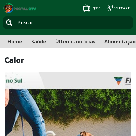
QTV
VETCAST
Home
Saúde
Últimas notícias
Alimentação
Calor