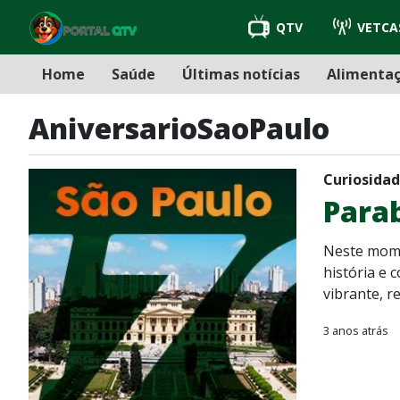
QTV
VETCA
Home
Saúde
Últimas notícias
Alimenta
AniversarioSaoPaulo
Curiosida
Parab
Neste mome
história e 
vibrante, r
3 anos atrás