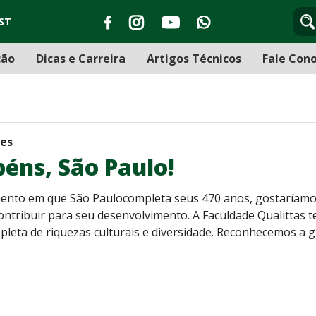
ST
ção
Dicas e Carreira
Artigos Técnicos
Fale Con
des
éns, São Paulo!
nto em que São Paulocompleta seus 470 anos, gostaríamos 
contribuir para seu desenvolvimento. A Faculdade Qualittas t
epleta de riquezas culturais e diversidade. Reconhecemos a 