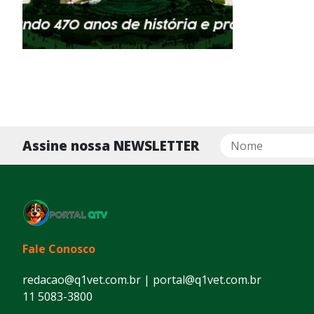
Assine nossa NEWSLETTER
Fale Conosco
redacao@q1vet.com.br | portal@q1vet.com.br
11 5083-3800