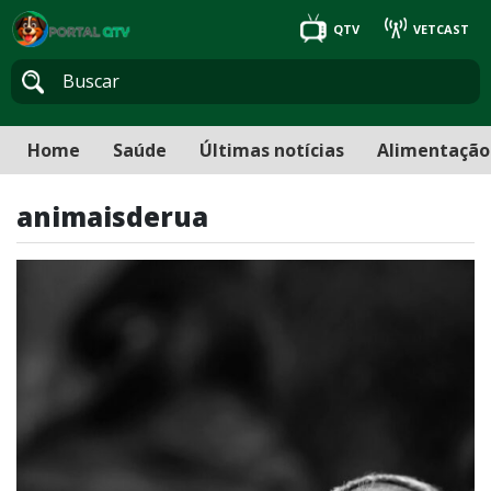
QTV
VETCAST
Home
Saúde
Últimas notícias
Alimentação
animaisderua