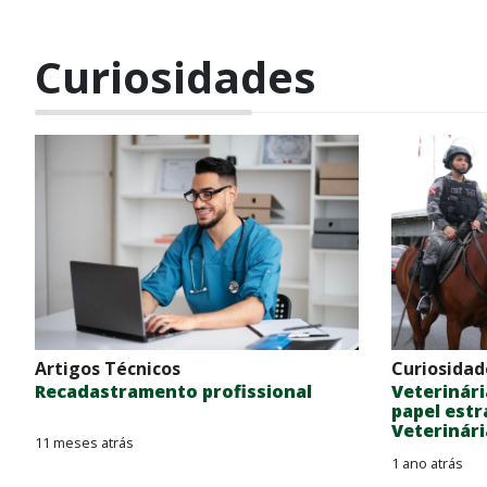
Curiosidades
Artigos Técnicos
Curiosidad
Recadastramento profissional
Veterinári
papel estr
Veterinária
11 meses atrás
1 ano atrás