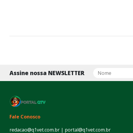
Assine nossa NEWSLETTER
Fale Conosco
redacao@q1vet.com.br | portal@q1vet.com.br