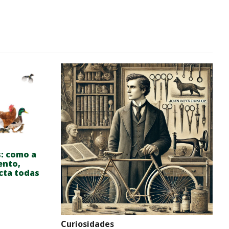
s: como a
ento,
cta todas
Curiosidades