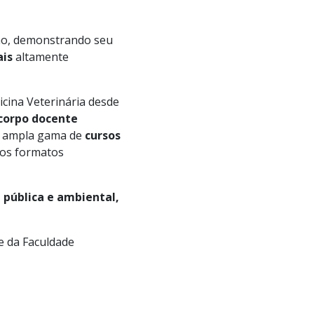
ção, demonstrando seu
ais
altamente
ina Veterinária desde
corpo docente
a ampla gama de
cursos
nos formatos
 pública e ambiental,
e da Faculdade