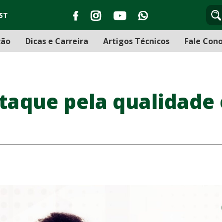
ST
ção
Dicas e Carreira
Artigos Técnicos
Fale Con
staque pela qualidade