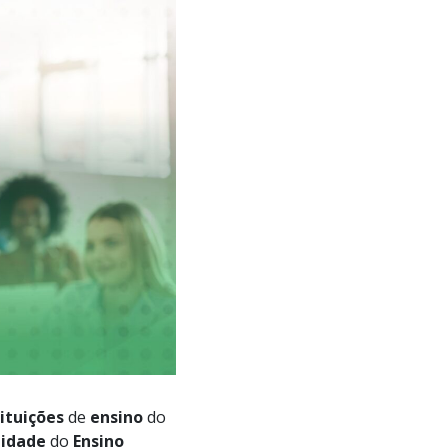
tituições
de
ensino
do
lidade
do
Ensino