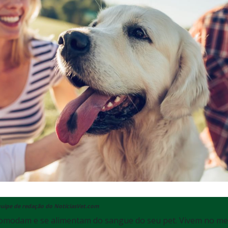
equipe de redação do NotíciasVet.com
ncomodam e se alimentam do sangue do seu pet. Vivem no me