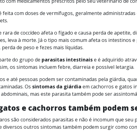
ito com medicamentos prescritos pelo seu veterinário de con
é feita com doses de vermífugos, geralmente administradas
ets.
rara de coccídeo afeta o fígado e causa perda de apetite, di
es, leva à morte. Já o tipo mais comum afeta os intestinos e
 perda de peso e fezes mais líquidas.
parte do grupo de
parasitas intestinais
e é adquirido atra
im, os sintomas incluem febre, diarreia e possível letargia.
os e até pessoas podem ser contaminadas pela giárdia, qu
taminadas. Os
sintomas da giárdia
em cachorros e gatos in
 abdominais, mas este parasita também pode ser assintomát
 gatos e cachorros também podem s
caros são considerados parasitas e não é incomum que seu p
s e diversos outros sintomas também podem surgir como co