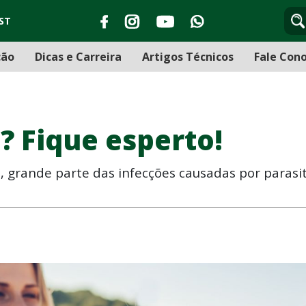
ST
ção
Dicas e Carreira
Artigos Técnicos
Fale Con
? Fique esperto!
l, grande parte das infecções causadas por parasi