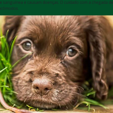
e sanguínea e causam doenças. O cuidado com a chegada de 
incômodos.