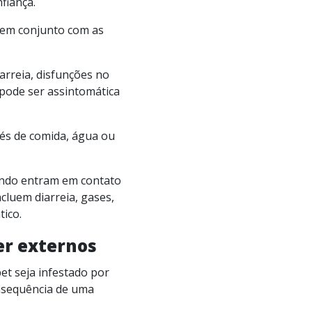
fiança.
 em conjunto com as
arreia, disfunções no
 pode ser assintomática
vés de comida, água ou
ando entram em contato
cluem diarreia, gases,
ico.
er externos
et seja infestado por
nsequência de uma