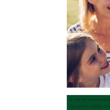
De: Blog Petz, adaptado pela 
Eles picam, pulam, i