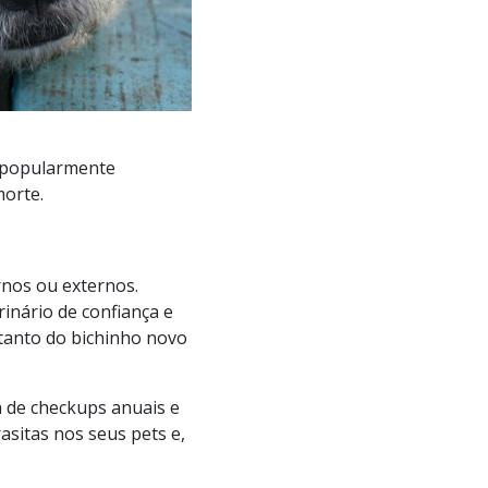
, popularmente
morte.
rnos ou externos.
inário de confiança e
,tanto do bichinho novo
a de checkups anuais e
asitas nos seus pets e,