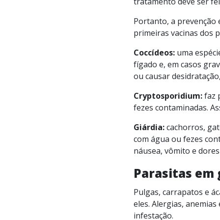
tratamento deve ser fe
Portanto, a prevenção 
primeiras vacinas dos p
Coccídeos:
uma espécie 
fígado e, em casos grav
ou causar desidratação,
Cryptosporidium:
faz 
fezes contaminadas. Ass
Giárdia:
cachorros, gat
com água ou fezes con
náusea, vômito e dores
Parasitas em
Pulgas, carrapatos e á
eles. Alergias, anemia
infestação.