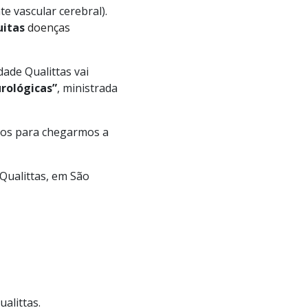
te vascular cerebral).
uitas
doenças
dade Qualittas vai
rológicas”
, ministrada
eios para chegarmos a
 Qualittas, em São
ualittas.