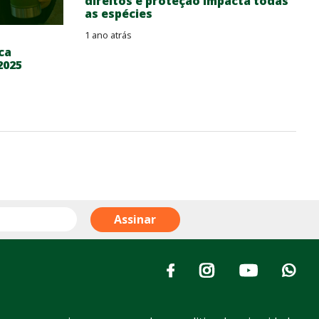
direitos e proteção impacta todas
as espécies
1 ano atrás
ca
2025