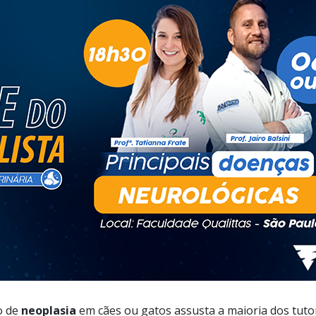
o de
neoplasia
em cães ou gatos assusta a maioria dos tutor