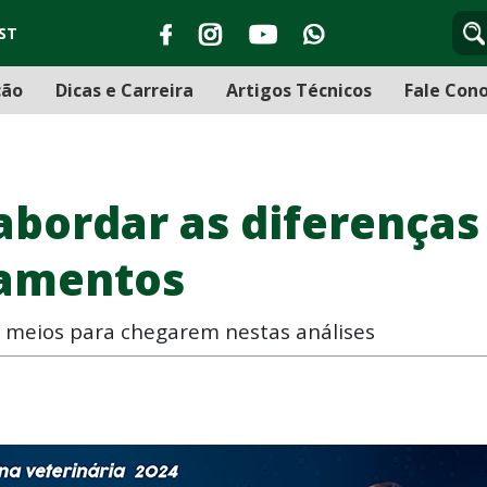
ST
ção
Dicas e Carreira
Artigos Técnicos
Fale Con
abordar as diferenças
tamentos
em meios para chegarem nestas análises