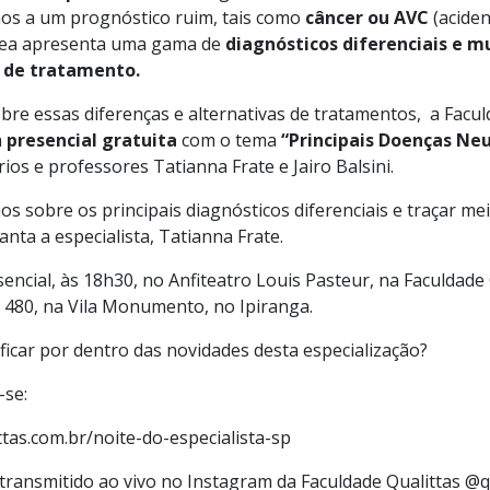
os a um prognóstico ruim, tais como
câncer ou AVC
(aciden
área apresenta uma gama de
diagnósticos diferenciais e m
 de tratamento.
bre essas diferenças e alternativas de tratamentos, a Facul
a
presencial gratuita
com o tema
“Principais Doenças Neu
ios e professores Tatianna Frate e Jairo Balsini.
os sobre os principais diagnósticos diferenciais e traçar m
ianta a especialista, Tatianna Frate.
encial, às 18h30, no Anfiteatro Louis Pasteur, na Faculdade
I, 480, na Vila Monumento, no Ipiranga.
ficar por dentro das novidades desta especialização?
-se:
tas.com.br/noite-do-especialista-sp
ransmitido ao vivo no Instagram da Faculdade Qualittas @q