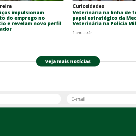
reira
Curiosidades
iços impulsionam
Veterinária na linha de f
to do emprego no
papel estratégico da Me
o e revelam novo perfil
Veterinária na Polícia Mil
hador
1 ano atrás
veja mais notícias