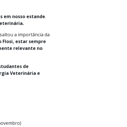
tes em nosso estande
.
eterinária.
ssaltou a importância da
 Flosi, estar sempre
mente relevante no
studantes de
rgia Veterinária e
 novembro)