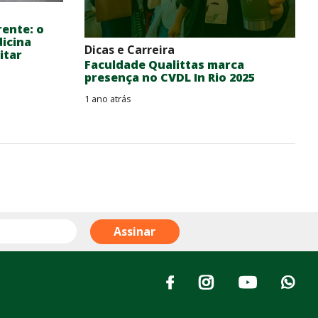
rente: o
dicina
Dicas e Carreira
itar
Faculdade Qualittas marca
presença no CVDL In Rio 2025
1 ano atrás