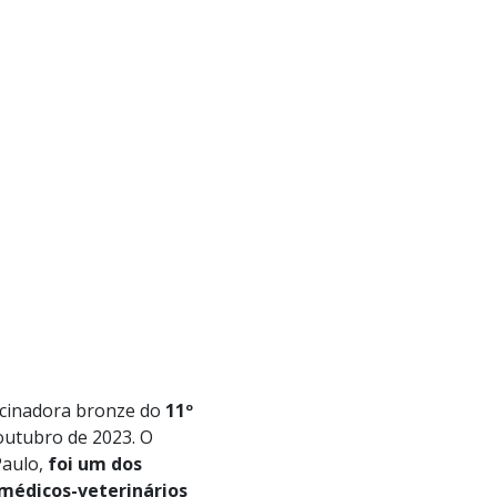
rocinadora bronze do
11º
outubro de 2023. O
Paulo,
foi um dos
 médicos-veterinários